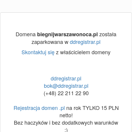
Domena
została
biegnijwarszawonoca.pl
zaparkowana w
ddregistrar.pl
Skontaktuj się
z właścicielem domeny
ddregistrar.pl
bok@ddregistrar.pl
(+48) 22 211 22 90
Rejestracja domen .pl
na rok TYLKO 15 PLN
netto!
Bez haczyków i bez dodatkowych warunków
:)