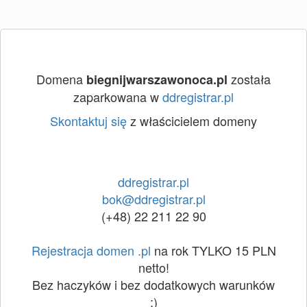
Domena
została
biegnijwarszawonoca.pl
zaparkowana w
ddregistrar.pl
Skontaktuj się
z właścicielem domeny
ddregistrar.pl
bok@ddregistrar.pl
(+48) 22 211 22 90
Rejestracja domen .pl
na rok TYLKO 15 PLN
netto!
Bez haczyków i bez dodatkowych warunków
:)