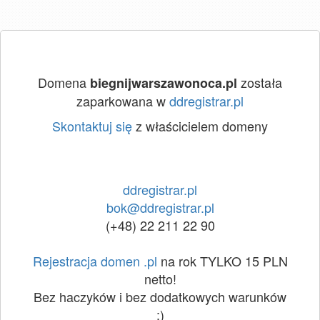
Domena
została
biegnijwarszawonoca.pl
zaparkowana w
ddregistrar.pl
Skontaktuj się
z właścicielem domeny
ddregistrar.pl
bok@ddregistrar.pl
(+48) 22 211 22 90
Rejestracja domen .pl
na rok TYLKO 15 PLN
netto!
Bez haczyków i bez dodatkowych warunków
:)