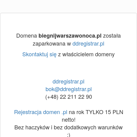
Domena
została
biegnijwarszawonoca.pl
zaparkowana w
ddregistrar.pl
Skontaktuj się
z właścicielem domeny
ddregistrar.pl
bok@ddregistrar.pl
(+48) 22 211 22 90
Rejestracja domen .pl
na rok TYLKO 15 PLN
netto!
Bez haczyków i bez dodatkowych warunków
:)